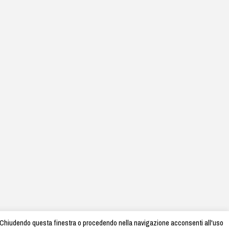
sso. Chiudendo questa finestra o procedendo nella navigazione acconsenti all'uso
rtolinihome.it