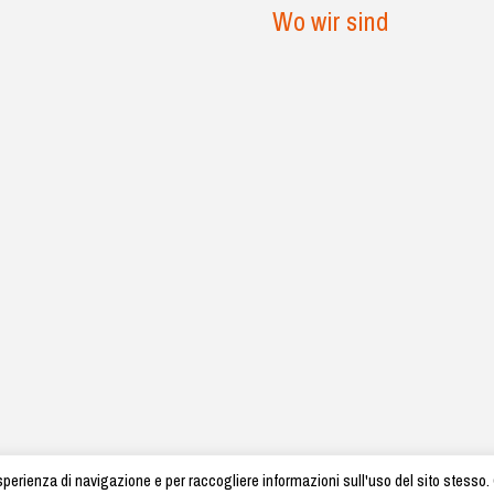
Wo wir sind
a esperienza di navigazione e per raccogliere informazioni sull'uso del sito ste
ni Home - Stoffproduktion Made in Italy - Via L. Ciulli, 60/A - 59100 Prato, Italy -
commerciale@ba