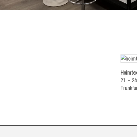
Heimtex
21. – 24
Frankfu