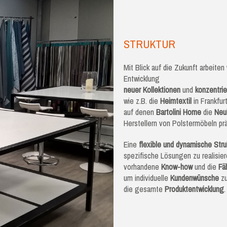
STRUKTUR
Mit Blick auf die Zukunft arbeiten
Entwicklung
neuer Kollektionen
und
konzentri
wie z.B. die
Heimtextil
in Frankfur
auf denen
Bartolini Home
die
Neu
Herstellern von Polstermöbeln prä
Eine
flexible und dynamische Stru
spezifische Lösungen zu realisier
vorhandene
Know-how
und die
Fä
um individuelle
Kundenwünsche
zu
die gesamte
Produktentwicklung
.